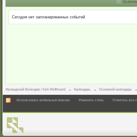
За меся
Сегодня нет запланированных событий
Ирландский Волкодав / Irish Wolfhound
→
Календарь
→
Основной календарь
Использовать мобильную версию
Изменить стиль
Отметить все 