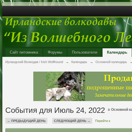
Сайт питомника
Форумы
Пользователи
Календарь
Ирландский Волкодав / Irish Wolfhound
→
Календарь
→
Основной календарь
События для Июль 24, 2022
в
Основной к
← ПРЕДЫДУЩИЙ ДЕНЬ
СЛЕДУЮЩИЙ ДЕНЬ →
Перейти к