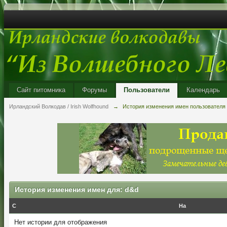
Сайт питомника
Форумы
Пользователи
Календарь
Ирландский Волкодав / Irish Wolfhound
→
История изменения имен пользователя
История изменения имен для: d&d
С
На
Нет истории для отображения